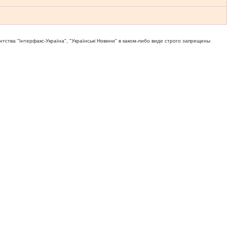
тва "Iнтерфакс-Україна", "Українськi Новини" в каком-либо виде строго запрещены