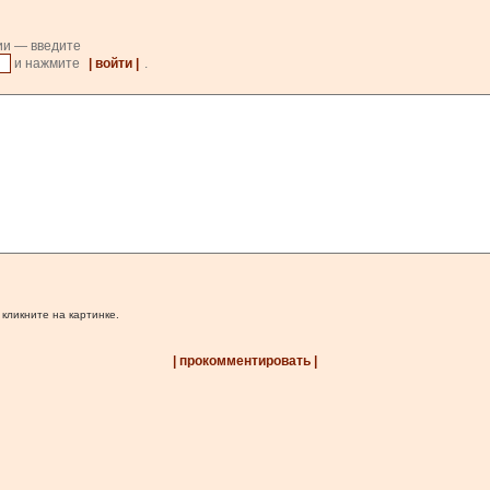
ии — введите
и нажмите
| войти |
.
 кликните на картинке.
| прокомментировать |