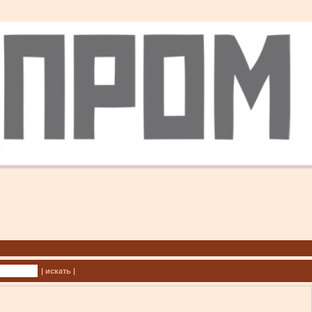
| искать |