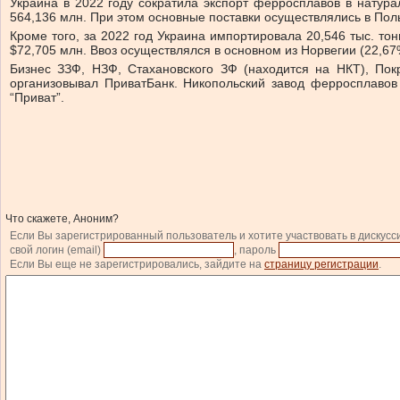
Украина в 2022 году сократила экспорт ферросплавов в нату
564,136 млн. При этом основные поставки осуществлялись в Пол
Кроме того, за 2022 год Украина импортировала 20,546 тыс. т
$72,705 млн. Ввоз осуществлялся в основном из Норвегии (22,67%
Бизнес ЗЗФ, НЗФ, Стахановского ЗФ (находится на НКТ), Пок
организовывал ПриватБанк. Никопольский завод ферросплавов 
“Приват”.
Что скажете, Аноним?
Если Вы зарегистрированный пользователь и хотите участвовать в дискусс
свой логин (email)
, пароль
Если Вы еще не зарегистрировались, зайдите на
страницу регистрации
.