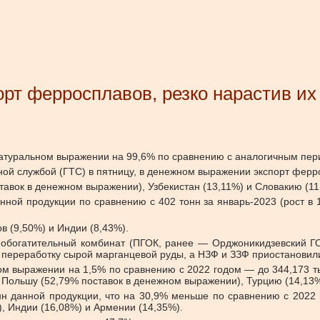
рт ферросплавов, резко нарастив их
натуральном выражении на 99,6% по сравнению с аналогичным пери
ой службой (ГТС) в пятницу, в денежном выражении экспорт ферро
тавок в денежном выражении), Узбекистан (13,11%) и Словакию (11
анной продукции по сравнению с 402 тонн за январь-2023 (рост в 
в (9,50%) и Индии (8,43%).
о-обогатительный комбинат (ПГОК, ранее — Орджоникидзевский Г
и переработку сырой марганцевой руды, а НЗФ и ЗЗФ приостановил
ном выражении на 1,5% по сравнению с 2022 годом — до 344,173 т
 Польшу (52,79% поставок в денежном выражении), Турцию (14,13
тонн данной продукции, что на 30,9% меньше по сравнению с 202
, Индии (16,08%) и Армении (14,35%).