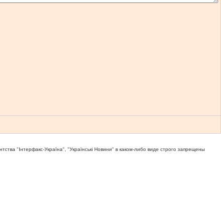
тва "Iнтерфакс-Україна", "Українськi Новини" в каком-либо виде строго запрещены