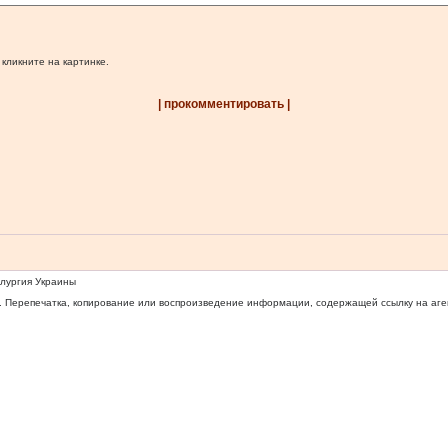
 кликните на картинке.
| прокомментировать |
ллургия Украины
 Перепечатка, копирование или воспроизведение информации, содержащей ссылку на агентс