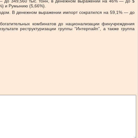
— до 349,560 тыс. тонн, в денежном выражении на 46% — до $
%) и Румынию (5,66%).
 годом. В денежном выражении импорт сократился на 59,1% — до
-обогатительных комбинатов до национализации финучреждения
ультате реструктуризации группы “Интерпайп”, а также группа