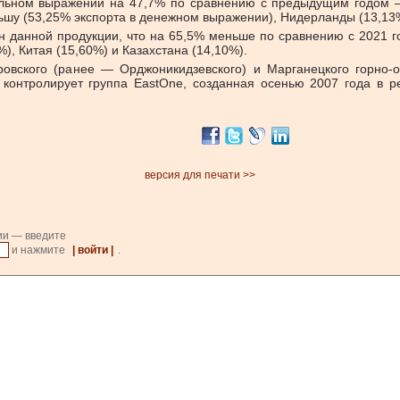
ральном выражении на 47,7% по сравнению с предыдущим годом 
ьшу (53,25% экспорта в денежном выражении), Нидерланды (13,13
онн данной продукции, что на 65,5% меньше по сравнению с 2021
), Китая (15,60%) и Казахстана (14,10%).
ровского (ранее — Орджоникидзевского) и Марганецкого горно
контролирует группа EastOne, созданная осенью 2007 года в рез
версия для печати >>
ии — введите
и нажмите
| войти |
.