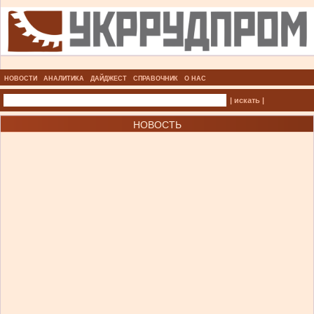
НОВОСТИ
АНАЛИТИКА
ДАЙДЖЕСТ
СПРАВОЧНИК
О НАС
| искать |
НОВОСТЬ