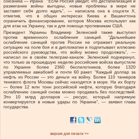
союзника — Ирана”. “Если Россия увидит, что дестабилизация и
разжигание войны выгодны, новые проблемы в мире не
заставят себя долго ждать”, — написала она в соцсети X,
отметив, что в общих интересах Киева и Вашингтона
ограничить финансирование, которое Москва использует как
для атак на Украину, так и для помощи противникам США.
Президент Украины Владимир Зеленский также выступил
против временного ослабления санкций. “Дальнейшее
ослабление санкций против России не отражает реальную
ситуацию на поле боя и в дипломатии и подпитывает иллюзию
российского руководства, что войну можно продолжать”, —
написал он в своём телеграм-канале. Зеленский подчеркнул,
что только за прошедшую неделю российские войска выпустили
по Украине более 2360 беспилотников, более 1320
управляемых авиабомб и почти 60 ракет. “Каждый доллар за
нефть из России — это деньги на войну. Более 110 танкеров
теневого флота Москвы сейчас находятся в море. На их борту
— более 12 млн тонн российской нефти, которую благодаря
ослаблению санкций снова можно продавать без последствий.
Это 10 млрд долларов — ресурс, который напрямую
конвертируется в новые удары по Украине”, — заявил глава
государства.
версия для печати >>