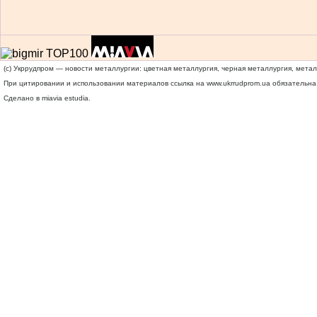
(c) Укррудпром — новости металлургии: цветная металлургия, черная металлургия, мета
При цитировании и использовании материалов ссылка на
www.ukrrudprom.ua
обязательна.
Сделано в miavia estudia.