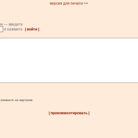
версия для печати >>
ии — введите
и нажмите
| войти |
.
 кликните на картинке.
| прокомментировать |