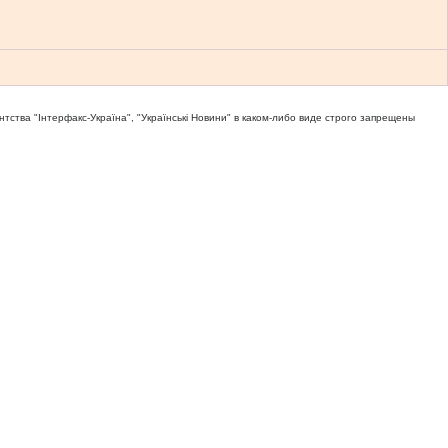
тва "Iнтерфакс-Україна", "Українськi Новини" в каком-либо виде строго запрещены