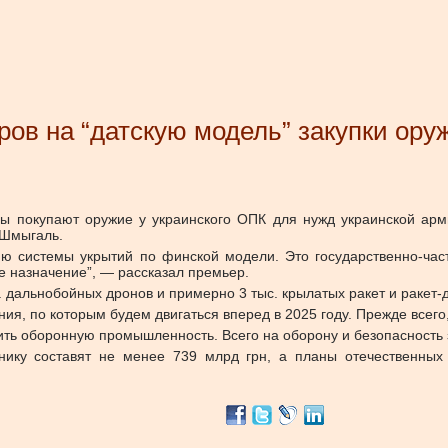
ов на “датскую модель” закупки ору
еры покупают оружие у украинского ОПК для нужд украинской арм
 Шмыгаль.
ию системы укрытий по финской модели. Это государственно-ча
е назначение”, — рассказал премьер.
. дальнобойных дронов и примерно 3 тыс. крылатых ракет и ракет-д
ия, по которым будем двигаться вперед в 2025 году. Прежде всего
ть оборонную промышленность. Всего на оборону и безопасность з
нику составят не менее 739 млрд грн, а планы отечественн