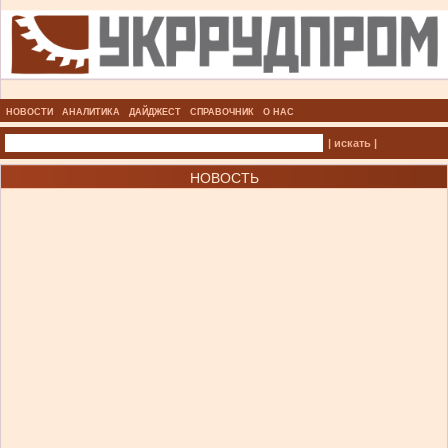
НОВОСТИ
АНАЛИТИКА
ДАЙДЖЕСТ
СПРАВОЧНИК
О НАС
| искать |
НОВОСТЬ