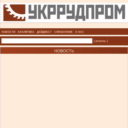
НОВОСТИ
АНАЛИТИКА
ДАЙДЖЕСТ
СПРАВОЧНИК
О НАС
| искать |
НОВОСТЬ