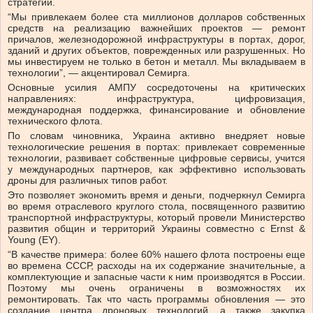
стратегий.
“Мы привлекаем более ста миллионов долларов собственных
средств на реализацию важнейших проектов — ремонт
причалов, железнодорожной инфраструктуры в портах, дорог,
зданий и других объектов, поврежденных или разрушенных. Но
мы инвестируем не только в бетон и металл. Мы вкладываем в
технологии”, — акцентировал Семирга.
Основные усилия АМПУ сосредоточены на критических
направлениях: инфраструктура, цифровизация,
международная поддержка, финансирование и обновление
технического флота.
По словам чиновника, Украина активно внедряет новые
технологические решения в портах: привлекает современные
технологии, развивает собственные цифровые сервисы, учится
у международных партнеров, как эффективно использовать
дроны для различных типов работ.
Это позволяет экономить время и деньги, подчеркнул Семирга
во время отраслевого круглого стола, посвященного развитию
транспортной инфраструктуры, который провели Министерство
развития общин и территорий Украины совместно с Ernst &
Young (EY).
“В качестве примера: более 60% нашего флота построены еще
во времена СССР, расходы на их содержание значительные, а
комплектующие и запасные части к ним производятся в России.
Поэтому мы очень ограничены в возможностях их
ремонтировать. Так что часть программы обновления — это
создание центра дроновых технологий, а также закупка