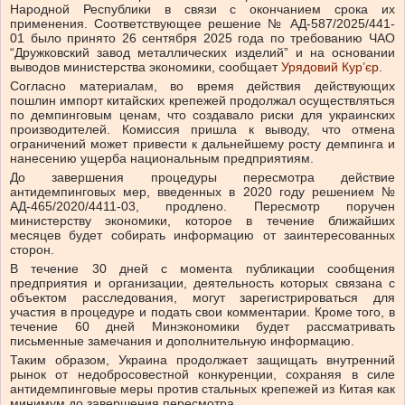
Народной Республики в связи с окончанием срока их
применения. Соответствующее решение № АД-587/2025/441-
01 было принято 26 сентября 2025 года по требованию ЧАО
“Дружковский завод металлических изделий” и на основании
выводов министерства экономики, сообщает
Урядовий Кур’єр
.
Согласно материалам, во время действия действующих
пошлин импорт китайских крепежей продолжал осуществляться
по демпинговым ценам, что создавало риски для украинских
производителей. Комиссия пришла к выводу, что отмена
ограничений может привести к дальнейшему росту демпинга и
нанесению ущерба национальным предприятиям.
До завершения процедуры пересмотра действие
антидемпинговых мер, введенных в 2020 году решением №
АД-465/2020/4411-03, продлено. Пересмотр поручен
министерству экономики, которое в течение ближайших
месяцев будет собирать информацию от заинтересованных
сторон.
В течение 30 дней с момента публикации сообщения
предприятия и организации, деятельность которых связана с
объектом расследования, могут зарегистрироваться для
участия в процедуре и подать свои комментарии. Кроме того, в
течение 60 дней Минэкономики будет рассматривать
письменные замечания и дополнительную информацию.
Таким образом, Украина продолжает защищать внутренний
рынок от недобросовестной конкуренции, сохраняя в силе
антидемпинговые меры против стальных крепежей из Китая как
минимум до завершения пересмотра.