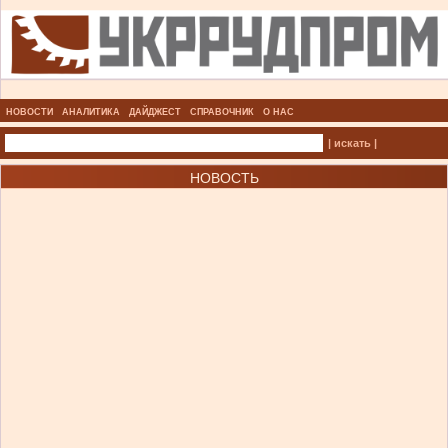
НОВОСТИ
АНАЛИТИКА
ДАЙДЖЕСТ
СПРАВОЧНИК
О НАС
| искать |
НОВОСТЬ