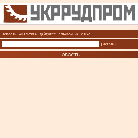
НОВОСТИ
АНАЛИТИКА
ДАЙДЖЕСТ
СПРАВОЧНИК
О НАС
| искать |
НОВОСТЬ