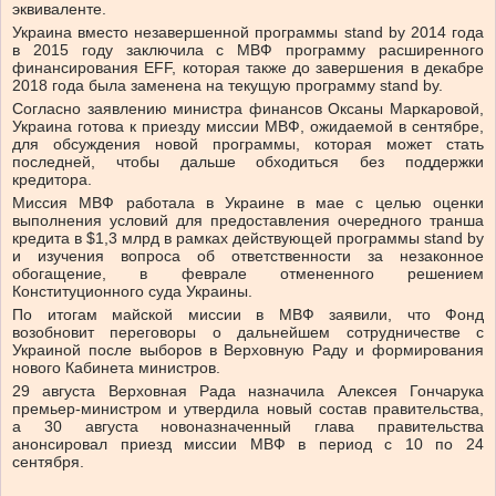
эквиваленте.
Украина вместо незавершенной программы stand by 2014 года
в 2015 году заключила с МВФ программу расширенного
финансирования EFF, которая также до завершения в декабре
2018 года была заменена на текущую программу stand by.
Согласно заявлению министра финансов Оксаны Маркаровой,
Украина готова к приезду миссии МВФ, ожидаемой в сентябре,
для обсуждения новой программы, которая может стать
последней, чтобы дальше обходиться без поддержки
кредитора.
Миссия МВФ работала в Украине в мае с целью оценки
выполнения условий для предоставления очередного транша
кредита в $1,3 млрд в рамках действующей программы stand by
и изучения вопроса об ответственности за незаконное
обогащение, в феврале отмененного решением
Конституционного суда Украины.
По итогам майской миссии в МВФ заявили, что Фонд
возобновит переговоры о дальнейшем сотрудничестве с
Украиной после выборов в Верховную Раду и формирования
нового Кабинета министров.
29 августа Верховная Рада назначила Алексея Гончарука
премьер-министром и утвердила новый состав правительства,
а 30 августа новоназначенный глава правительства
анонсировал приезд миссии МВФ в период с 10 по 24
сентября.