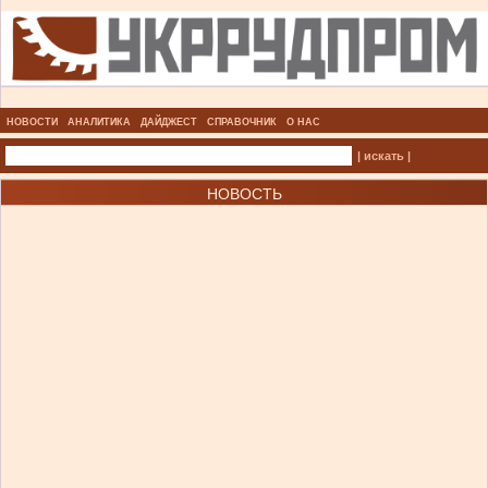
НОВОСТИ
АНАЛИТИКА
ДАЙДЖЕСТ
СПРАВОЧНИК
О НАС
| искать |
НОВОСТЬ