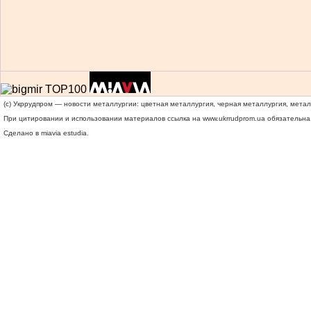
(c) Укррудпром — новости металлургии: цветная металлургия, черная металлургия, мета
При цитировании и использовании материалов ссылка на
www.ukrrudprom.ua
обязательна.
Сделано в miavia estudia.