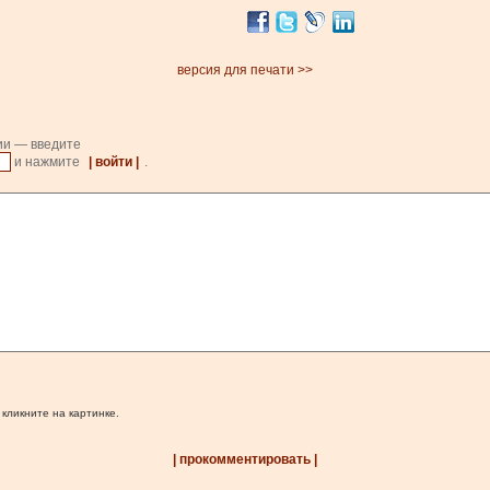
версия для печати >>
ии — введите
и нажмите
| войти |
.
 кликните на картинке.
| прокомментировать |