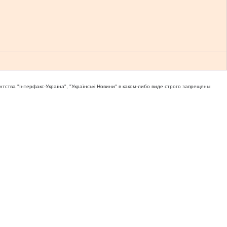
тва "Iнтерфакс-Україна", "Українськi Новини" в каком-либо виде строго запрещены