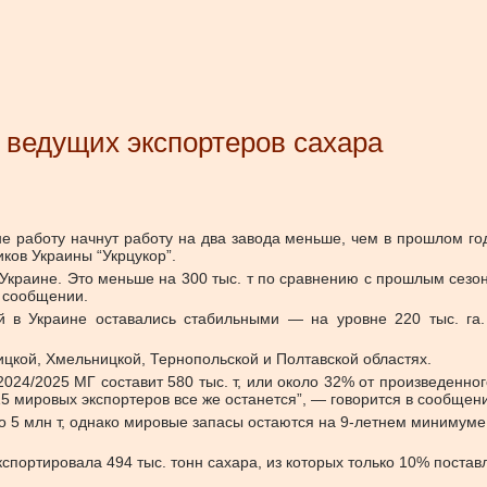
 ведущих экспортеров сахара
не работу начнут работу на два завода меньше, чем в прошлом г
ков Украины “Укрцукор”.
в Украине. Это меньше на 300 тыс. т по сравнению с прошлым сезо
в сообщении.
й в Украине оставались стабильными — на уровне 220 тыс. га
цкой, Хмельницкой, Тернопольской и Полтавской областях.
2024/2025 МГ составит 580 тыс. т, или около 32% от произведенног
15 мировых экспортеров все же останется”, — говорится в сообщен
5 млн т, однако мировые запасы остаются на 9-летнем минимуме.
кспортировала
494 тыс. тонн сахара, из которых только 10% поста