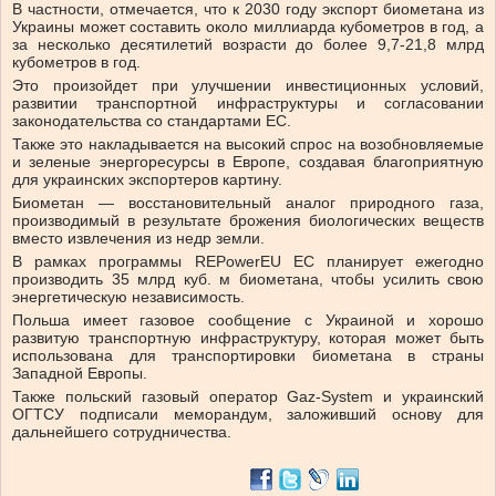
В частности, отмечается, что к 2030 году экспорт биометана из
Украины может составить около миллиарда кубометров в год, а
за несколько десятилетий возрасти до более 9,7-21,8 млрд
кубометров в год.
Это произойдет при улучшении инвестиционных условий,
развитии транспортной инфраструктуры и согласовании
законодательства со стандартами ЕС.
Также это накладывается на высокий спрос на возобновляемые
и зеленые энергоресурсы в Европе, создавая благоприятную
для украинских экспортеров картину.
Биометан — восстановительный аналог природного газа,
производимый в результате брожения биологических веществ
вместо извлечения из недр земли.
В рамках программы REPowerEU ЕС планирует ежегодно
производить 35 млрд куб. м биометана, чтобы усилить свою
энергетическую независимость.
Польша имеет газовое сообщение с Украиной и хорошо
развитую транспортную инфраструктуру, которая может быть
использована для транспортировки биометана в страны
Западной Европы.
Также польский газовый оператор Gaz-System и украинский
ОГТСУ подписали меморандум, заложивший основу для
дальнейшего сотрудничества.