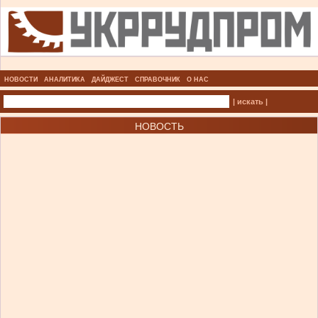
НОВОСТИ
АНАЛИТИКА
ДАЙДЖЕСТ
СПРАВОЧНИК
О НАС
| искать |
НОВОСТЬ