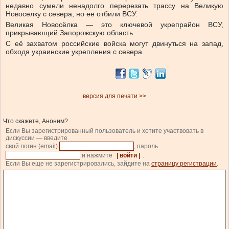
недавно сумели ненадолго перерезать трассу на Великую
Новоселку с севера, но ее отбили ВСУ.
Великая Новосёлка — это ключевой укрепрайон ВСУ,
прикрывающий Запорожскую область.
С её захватом российские войска могут двинуться на запад,
обходя украинские укрепления с севера.
версия для печати >>
Что скажете, Аноним?
Если Вы зарегистрированный пользователь и хотите участвовать в
дискуссии — введите
свой логин (email)
, пароль
и нажмите
| войти |
.
Если Вы еще не зарегистрировались, зайдите на
страницу регистрации
.