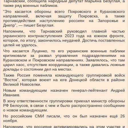
Тарнавский, сообщила народный депутат Марьяна Безуглая, а
также ряд военных пабликов.
“Это касается обороны всего Покровского и Кураховского
направлений, включая защиту Покровска, а также
противодействия наступлению россиян на Запорожье и
Днепр”, — пишет Безуглая.
Напомним, что Тарнавский руководил главной частью
украинского контрнаступления 2023 года на южном фронте,
которое, по итогу, закончилось неудачей. Достичь поставленных
целей не удалось.
Что касается Луценко, то его украинские военные паблики
критиковали за развал управления подразделениями на
Кураховском и Покровском направлениях. Заявлялось, что там
царил хаос, отсутствие координации, а также давались ложные
доклады о состоянии дел на местах.
Также Россия поменяла командующего группировкой войск
“Восток”, которая воюет на юге Донецкой области в районе
Великой Новоселки.
Новым командующим назначен генерал-лейтенант Андрей
Иванаев.
В зону ответственности группировки приехал министр обороны
РФ Белоусов, в связи с чем и было распространено сообщение
о новом командующем.
Но российские СМИ писали, что он был назначен ещё 26
ноября.
Напомним, что россияне активизировались на этом участке и