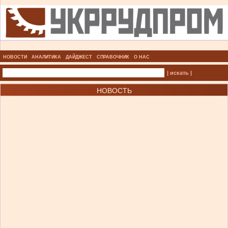
НОВОСТИ
АНАЛИТИКА
ДАЙДЖЕСТ
СПРАВОЧНИК
О НАС
| искать |
НОВОСТЬ