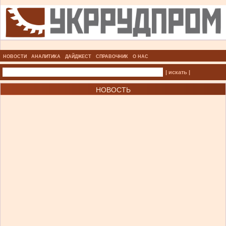
НОВОСТИ
АНАЛИТИКА
ДАЙДЖЕСТ
СПРАВОЧНИК
О НАС
| искать |
НОВОСТЬ