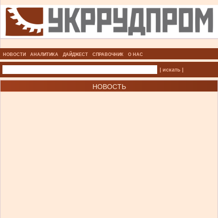
НОВОСТИ
АНАЛИТИКА
ДАЙДЖЕСТ
СПРАВОЧНИК
О НАС
| искать |
НОВОСТЬ