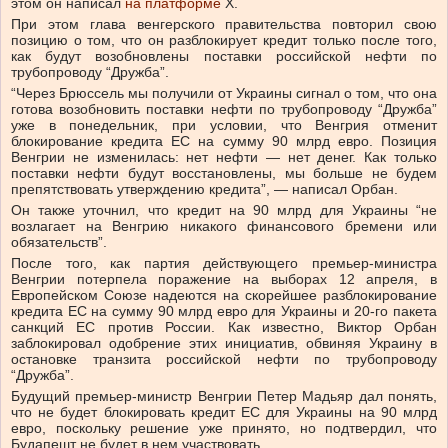
этом он написал
на платформе
X.
При этом глава венгерского правительства повторил свою
позицию о том, что он разблокирует кредит только после того,
как будут возобновлены поставки российской нефти по
трубопроводу “Дружба”.
“Через Брюссель мы получили от Украины сигнал о том, что она
готова возобновить поставки нефти по трубопроводу “Дружба”
уже в понедельник, при условии, что Венгрия отменит
блокирование кредита ЕС на сумму 90 млрд евро. Позиция
Венгрии не изменилась: нет нефти — нет денег. Как только
поставки нефти будут восстановлены, мы больше не будем
препятствовать утверждению кредита”, — написал Орбан.
Он также уточнил, что кредит на 90 млрд для Украины “не
возлагает на Венгрию никакого финансового бремени или
обязательств”.
После того, как партия действующего премьер-министра
Венгрии потерпела поражение на выборах 12 апреля, в
Европейском Союзе надеются на скорейшее разблокирование
кредита ЕС на сумму 90 млрд евро для Украины и 20-го пакета
санкций ЕС против России. Как известно, Виктор Орбан
заблокировал одобрение этих инициатив, обвиняя Украину в
остановке транзита российской нефти по трубопроводу
“Дружба”.
Будущий премьер-министр Венгрии Петер Мадьяр дал понять,
что не будет блокировать кредит ЕС для Украины на 90 млрд
евро, поскольку решение уже принято, но подтвердил, что
Будапешт не будет в нем участвовать.