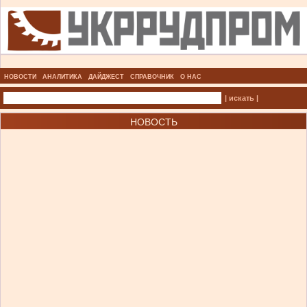
НОВОСТИ
АНАЛИТИКА
ДАЙДЖЕСТ
СПРАВОЧНИК
О НАС
| искать |
НОВОСТЬ