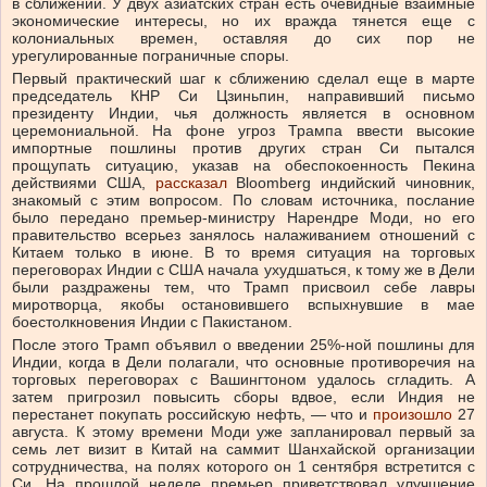
в сближении. У двух азиатских стран есть очевидные взаимные
экономические интересы, но их вражда тянется еще с
колониальных времен, оставляя до сих пор не
урегулированные пограничные споры.
Первый практический шаг к сближению сделал еще в марте
председатель КНР Си Цзиньпин, направивший письмо
президенту Индии, чья должность является в основном
церемониальной. На фоне угроз Трампа ввести высокие
импортные пошлины против других стран Си пытался
прощупать ситуацию, указав на обеспокоенность Пекина
действиями США,
рассказал
Bloomberg индийский чиновник,
знакомый с этим вопросом. По словам источника, послание
было передано премьер-министру Нарендре Моди, но его
правительство всерьез занялось налаживанием отношений с
Китаем только в июне. В то время ситуация на торговых
переговорах Индии с США начала ухудшаться, к тому же в Дели
были раздражены тем, что Трамп присвоил себе лавры
миротворца, якобы остановившего вспыхнувшие в мае
боестолкновения Индии с Пакистаном.
После этого Трамп объявил о введении 25%-ной пошлины для
Индии, когда в Дели полагали, что основные противоречия на
торговых переговорах с Вашингтоном удалось сгладить. А
затем пригрозил повысить сборы вдвое, если Индия не
перестанет покупать российскую нефть, — что и
произошло
27
августа. К этому времени Моди уже запланировал первый за
семь лет визит в Китай на саммит Шанхайской организации
сотрудничества, на полях которого он 1 сентября встретится с
Си. На прошлой неделе премьер приветствовал улучшение