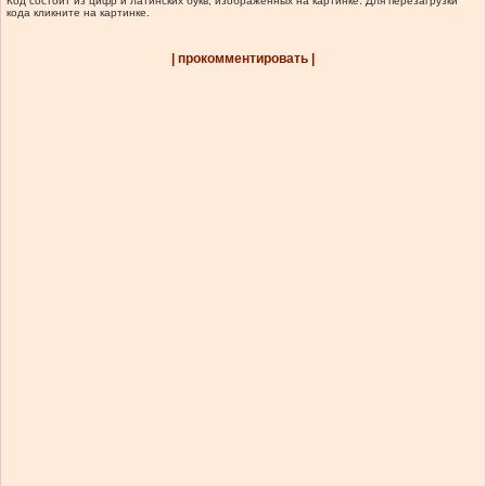
Код состоит из цифр и латинских букв, изображенных на картинке. Для перезагрузки
кода кликните на картинке.
| прокомментировать |