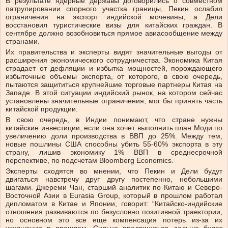
В результате ядерные державы договорились о совместном
патрулировании спорного участка границы, Пекин ослабил
ограничения на экспорт индийской мочевины, а Дели
восстановил туристические визы для китайских граждан. В
сентябре должно возобновиться прямое авиасообщение между
странами.
Их правительства и эксперты видят значительные выгоды от
расширения экономического сотрудничества. Экономика Китая
страдает от дефляции и избытка мощностей, порождающего
избыточные объемы экспорта, от которого, в свою очередь,
пытаются защититься крупнейшие торговые партнеры Китая на
Западе. В этой ситуации индийский рынок, на котором сейчас
установлены значительные ограничения, мог бы принять часть
китайской продукции.
В свою очередь, в Индии понимают, что стране нужны
китайские инвестиции, если она хочет выполнить план Моди по
увеличению доли производства в ВВП до 25%. Между тем,
новые пошлины США способны убить 55-60% экспорта в эту
страну, лишив экономику 1% ВВП в среднесрочной
перспективе, по подсчетам Bloomberg Economics.
Эксперты сходятся во мнении, что Пекин и Дели будут
двигаться навстречу друг другу постепенно, небольшими
шагами. Джереми Чан, старший аналитик по Китаю и Северо-
Восточной Азии в Eurasia Group, который в прошлом работал
дипломатом в Китае и Японии, говорит: “Китайско-индийские
отношения развиваются по безусловно позитивной траектории,
но основном это все еще компенсация потерь из-за их