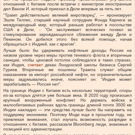
отношений с Китаем после встречи с министром иностранные
дел Ваном И, который приехал в Дели впервые за пять лет.
“Трамп действительно великий миротворец”, — иронизирует
Эшли Теллис, старший научный сотрудник Фонда Карнеги за
международный мир, который раньше работал в посольстве
США в Дели, - ”Он заслуживает всяческих похвал за
стимулирование зарождающегося сближения между Дели и
Пекином. Он добился этого без всякой помощи, начав
обращаться с Индией, как с врагом”.
Лучше было бы удерживать нефтяные доходы России на
низком уровне через меры против теневого флота и вторичные
санкции, чтобы ценовой потолок соблюдался в таких странах,
как Индия,
считает
декан Лондонской школы бизнеса Сергей
Гуриев. Вторичные же пошлины Трампа служат общим
наказанием за импорт российской нефти, но ограничительные
меры задумывались иначе, поясняет он: “Индия может
зарабатывать — Россия нет”.
На границе Индии с Китаем есть несколько территорий, споры
из-за которых длятся уже больше века. В 2020 году произошел
крупный вооруженный конфликт. Но держать войска в
малообитаемых районах вдоль границы длиной почти 3500 км
Индии накладно — эти средства лучше было бы направить на
поддержку экономики. Поэтому Моди еще в прошлом году, не
привлекая внимания, стал изучать возможность разрядки в
отношениях с Китаем, рассказали Bloomberg люди, знакомые с
позицией его администрации.