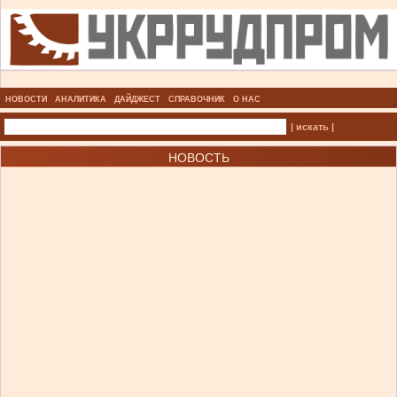
НОВОСТИ
АНАЛИТИКА
ДАЙДЖЕСТ
СПРАВОЧНИК
О НАС
| искать |
НОВОСТЬ