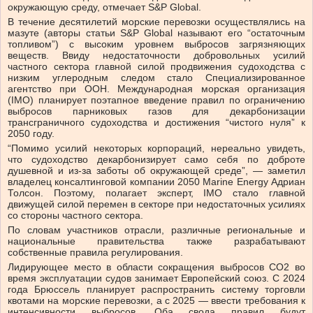
окружающую среду, отмечает S&P Global.
В течение десятилетий морские перевозки осуществлялись на
мазуте (авторы статьи S&P Global называют его “остаточным
топливом”) с высоким уровнем выбросов загрязняющих
веществ. Ввиду недостаточности добровольных усилий
частного сектора главной силой продвижения судоходства с
низким углеродным следом стало Специализированное
агентство при ООН. Международная морская организация
(IMO) планирует поэтапное введение правил по ограничению
выбросов парниковых газов для декарбонизации
трансграничного судоходства и достижения “чистого нуля” к
2050 году.
“Помимо усилий некоторых корпораций, нереально увидеть,
что судоходство декарбонизирует само себя по доброте
душевной и из-за заботы об окружающей среде”, — заметил
владелец консалтинговой компании 2050 Marine Energy Адриан
Толсон. Поэтому, полагает эксперт, IMO стало главной
движущей силой перемен в секторе при недостаточных усилиях
со стороны частного сектора.
По словам участников отрасли, различные региональные и
национальные правительства также разрабатывают
собственные правила регулирования.
Лидирующее место в области сокращения выбросов CO2 во
время эксплуатации судов занимает Европейский союз. С 2024
года Брюссель планирует распространить систему торговли
квотами на морские перевозки, а с 2025 — ввести требования к
интенсивности выбросов. Оба свода правил будут