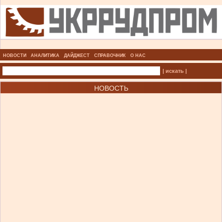
НОВОСТИ
АНАЛИТИКА
ДАЙДЖЕСТ
СПРАВОЧНИК
О НАС
| искать |
НОВОСТЬ