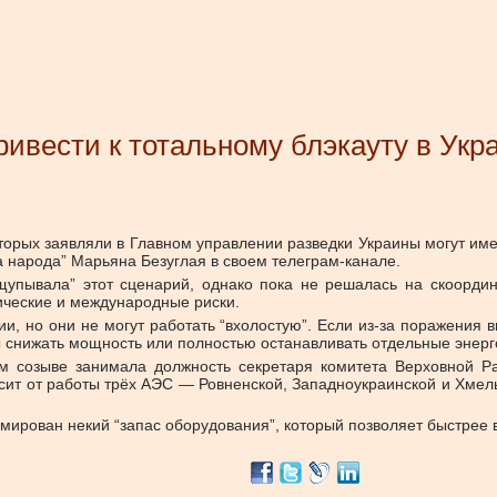
ивести к тотальному блэкауту в Укр
рых заявляли в Главном управлении разведки Украины могут имет
а народа” Марьяна Безуглая в своем телеграм-канале.
щупывала” этот сценарий, однако пока не решалась на скоорд
ические и международные риски.
и, но они не могут работать “вхолостую”. Если из-за поражения
 снижать мощность или полностью останавливать отдельные энерг
м созыве занимала должность секретаря комитета Верховной Ра
исит от работы трёх АЭС — Ровненской, Западноукраинской и Хмель
ирован некий “запас оборудования”, который позволяет быстрее в