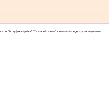
тва "Iнтерфакс-Україна", "Українськi Новини" в каком-либо виде строго запрещены