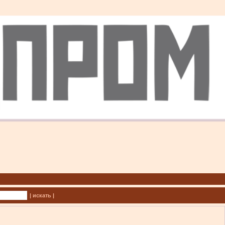
| искать |