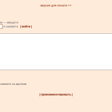
версия для печати >>
ии — введите
и нажмите
| войти |
.
 кликните на картинке.
| прокомментировать |