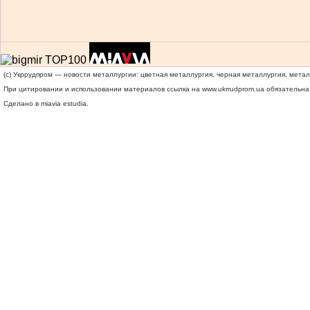
(c) Укррудпром — новости металлургии: цветная металлургия, черная металлургия, мета
При цитировании и использовании материалов ссылка на
www.ukrrudprom.ua
обязательна.
Сделано в miavia estudia.