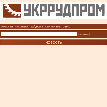
НОВОСТИ
АНАЛИТИКА
ДАЙДЖЕСТ
СПРАВОЧНИК
О НАС
| искать |
НОВОСТЬ