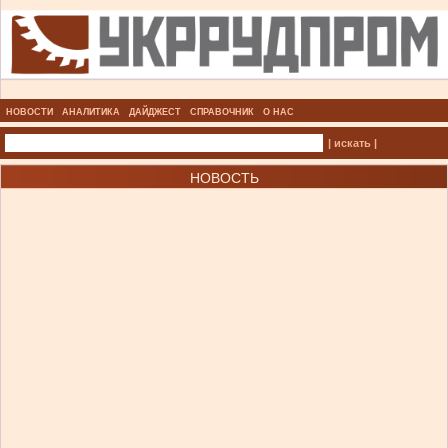
НОВОСТИ
АНАЛИТИКА
ДАЙДЖЕСТ
СПРАВОЧНИК
О НАС
| искать |
НОВОСТЬ