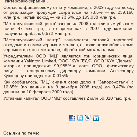
“Интерфакс-Украина”.
Согласно финансовому отчету компании, в 2009 году ее доход
от реализации продукции сократился на 73,5% — до 239,166
млн грн, чистый доход — на 73,5%, до 199,938 млн грн.
“Металлургический центр” завершил 2008 год с чистым убытком
почти 47 млн грн, в то время как в 2007 году компания
получила прибыль 0,572 млн грн.
“Металлургический центр” занимается оптовой торговлей
отходами и ломом черных металлов, а также полуфабрикатами
черных и цветных металлов, обработкой металлолома.
Учредителями ООО “МЦ” являются три юридических лица:
компании Yakinton Limited, ООО “КУА “ЕДК”, ООО “КУА “Дельта”,
которым принадлежит 99,985%-я доля ООО, физическому
лицу — генеральному директору компании Александру
Кузнецову принадлежит 0,015%.
Как сообщалось, “МЦ” снизил свою долю в “Запорожстали” с
16,85% (по данным на 9 декабря 2008 года) до 0,47% (по
данным на 10 февраля 2009 года).
Уставный капитал ООО “МЦ” составляет 2 млн 59,310 тыс. грн.
Ссылки по теме: