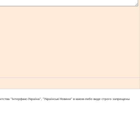
тва "Iнтерфакс-Україна", "Українськi Новини" в каком-либо виде строго запрещены