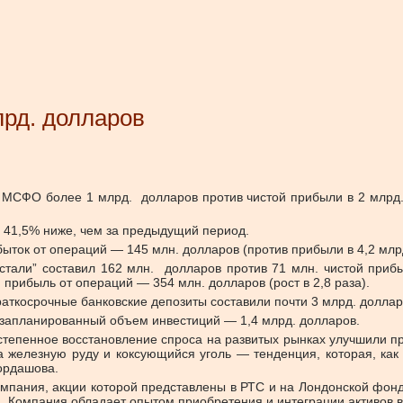
лрд. долларов
 МСФО более 1 млрд. долларов против чистой прибыли в 2 млрд.
на 41,5% ниже, чем за предыдущий период.
убыток от операций — 145 млн. долларов (против прибыли в 4,2 млрд
рстали” составил 162 млн. долларов против 71 млн. чистой прибы
 прибыль от операций — 354 млн. долларов (рост в 2,8 раза).
раткосрочные банковские депозиты составили почти 3 млрд. доллар
д запланированный объем инвестиций — 1,4 млрд. долларов.
тепенное восстановление спроса на развитых рынках улучшили про
 железную руду и коксующийся уголь — тенденция, которая, как 
ордашова.
мпания, акции которой представлены в РТС и на Лондонской фон
. Компания обладает опытом приобретения и интеграции активов 