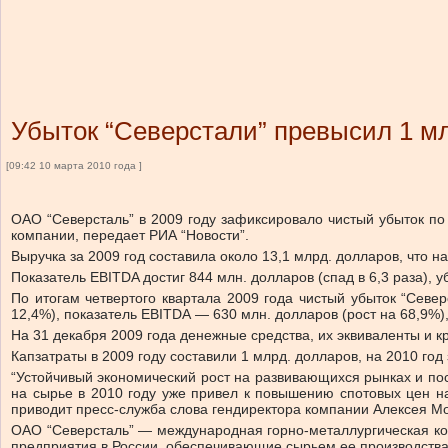
Убыток “Северстали” превысил 1 м
[09:42 10 марта 2010 года ]
ОАО “Северсталь” в 2009 году зафиксировало чистый убыток по
компании, передает РИА “Новости”.
Выручка за 2009 год составила около 13,1 млрд. долларов, что 
Показатель EBITDA достиг 844 млн. долларов (спад в 6,3 раза), 
По итогам четвертого квартала 2009 года чистый убыток “Севе
12,4%), показатель EBITDA — 630 млн. долларов (рост на 68,9%),
На 31 декабря 2009 года денежные средства, их эквиваленты и к
Капзатраты в 2009 году составили 1 млрд. долларов, на 2010 го
“Устойчивый экономический рост на развивающихся рынках и пос
на сырье в 2010 году уже привел к повышению спотовых цен на
приводит пресс-служба слова гендиректора компании Алексея М
ОАО “Северсталь” — международная горно-металлургическая ко
предприятия в России, обеспечивающие сырьем ее производства