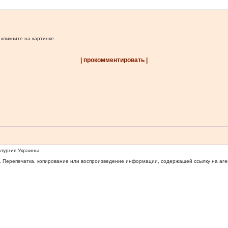
 кликните на картинке.
| прокомментировать |
ллургия Украины
 Перепечатка, копирование или воспроизведение информации, содержащей ссылку на агентс