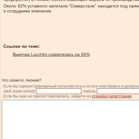
Около 82% уставного капитала “Северстали” находится под пр
и сотрудники компании.
Ссылки по теме:
Выручка Lucchini сократилась на 56%
Что скажете, Аноним?
Если Вы зарегистрированный пользователь и хотите участвовать в дискусс
свой логин (email)
, пароль
Если Вы еще не зарегистрировались, зайдите на
страницу регистрации
.