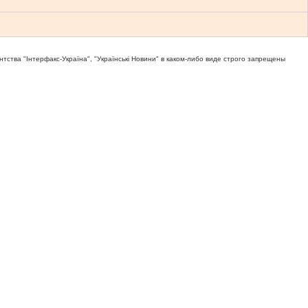
тва "Iнтерфакс-Україна", "Українськi Новини" в каком-либо виде строго запрещены