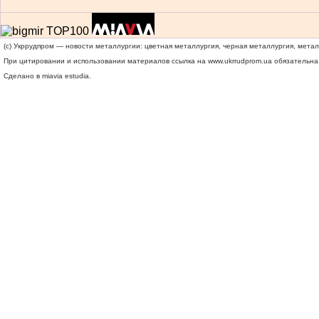
(c) Укррудпром — новости металлургии: цветная металлургия, черная металлургия, мета
При цитировании и использовании материалов ссылка на
www.ukrrudprom.ua
обязательна.
Сделано в miavia estudia.