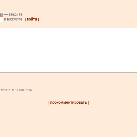
ии — введите
и нажмите
| войти |
.
 кликните на картинке.
| прокомментировать |