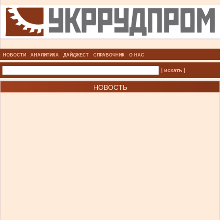
НОВОСТИ
АНАЛИТИКА
ДАЙДЖЕСТ
СПРАВОЧНИК
О НАС
| искать |
НОВОСТЬ