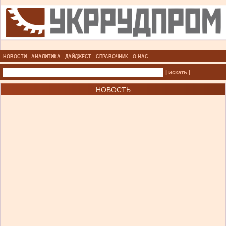
НОВОСТИ
АНАЛИТИКА
ДАЙДЖЕСТ
СПРАВОЧНИК
О НАС
| искать |
НОВОСТЬ