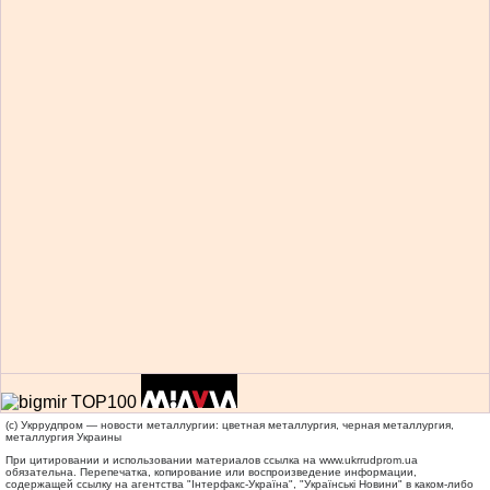
(c) Укррудпром — новости металлургии: цветная металлургия, черная металлургия,
металлургия Украины
При цитировании и использовании материалов ссылка на
www.ukrrudprom.ua
обязательна. Перепечатка, копирование или воспроизведение информации,
содержащей ссылку на агентства "Iнтерфакс-Україна", "Українськi Новини" в каком-либо