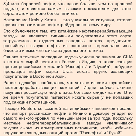
3,4 млн баррелей нефти, что вдвое больше, чем на прошлой
неделе, и является самым высоким показателем для этого
сорта в этом регионе более пяти лет.
Накопление Urals у Китая — это уникальная ситуация, которая
привлекла внимание нефтетрейдеров по всему миру.
Это объясняется тем, что китайские нефтеперерабатывающие
заводы не являются типичными покупателями этого сорта,
загружаемого в отдаленных западных портах, предпочитая
российскую сырую нефть из восточных терминалов из-за
близости и высокого качества дизельного топлива.
Однако в течение последних недель усиленное внимание США
к потокам сырой нефти из России в Индию, а также санкции
против российских компаний “Роснефть” и “Лукойл”, побудили
продавцов нефти марки Urals искать других желающих
покупателей в Восточной Азии.
Ранее в декабре сообщалось, что четыре из семи крупнейших
нефтеперерабатывающих компаний Индии сейчас активно
покупают российскую нефть из-за больших скидок на нее. В то
же время покупатели пытаются искать сырье у не попавших
под санкции поставщиков.
Прежде Reuters со ссылкой на индийских чиновников писало,
что импорт российской нефти в Индию в декабре упадет до
самого низкого уровня по меньшей мере за три года, поскольку
местные нефтеперерабатывающие заводы увеличивают
закупки сырья из альтернативных источников, чтобы избежать
нарушения западных санкций против “Роснефти” и “Лукой”.