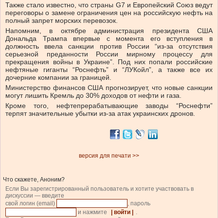
Также стало известно, что страны G7 и Европейский Союз ведут
переговоры о замене ограничения цен на российскую нефть на
полный запрет морских перевозок.
Напомним, в октябре администрация президента США
Дональда Трампа впервые с момента его вступления в
должность ввела санкции против России “из-за отсутствия
серьезной преданности России мирному процессу для
прекращения войны в Украине”. Под них попали российские
нефтяные гиганты “Роснефть” и “ЛУКойл”, а также все их
дочерние компании за границей.
Министерство финансов США прогнозирует, что новые санкции
могут лишить Кремль до 30% доходов от нефти и газа.
Кроме того, нефтепрерабатывающие заводы “Роснефти”
терпят значительные убытки из-за атак украинских дронов.
версия для печати >>
Что скажете, Аноним?
Если Вы зарегистрированный пользователь и хотите участвовать в
дискуссии — введите
свой логин (email)
, пароль
и нажмите
| войти |
.