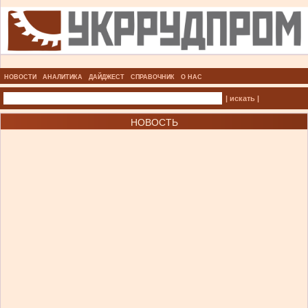
НОВОСТИ
АНАЛИТИКА
ДАЙДЖЕСТ
СПРАВОЧНИК
О НАС
| искать |
НОВОСТЬ