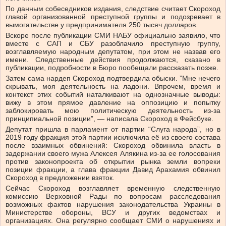
По данным собеседников издания, следствие считает Скороход
главой организованной преступной группы и подозревает в
вымогательстве у предпринимателя 250 тысяч долларов.
Вскоре после публикации СМИ НАБУ официально заявило, что
вместе с САП и СБУ разоблачило преступную группу,
возглавляемую народным депутатом, при этом не назвав его
имени. Следственные действия продолжаются, сказано в
публикации, подробности в Бюро пообещали рассказать позже.
Затем сама нардеп Скороход подтвердила обыски. ”Мне нечего
скрывать, моя деятельность на ладони. Впрочем, время и
контекст этих событий наталкивают на однозначные выводы:
вижу в этом прямое давление на оппозицию и попытку
заблокировать мою политическую деятельность из-за
принципиальной позиции”, — написала Скороход в Фейсбуке.
Депутат пришла в парламент от партии “Слуга народа”, но в
2019 году фракция этой партии исключила её из своего состава
после взаимных обвинений: Скороход обвинила власть в
задержании своего мужа Алексея Алякина из-за ее голосования
против законопроекта об открытии рынка земли вопреки
позиции фракции, а глава фракции Давид Арахамия обвинил
Скороход в предложении взяток.
Сейчас Скороход возглавляет временную следственную
комиссию Верховной Рады по вопросам расследования
возможных фактов нарушения законодательства Украины в
Министерстве обороны, ВСУ и других ведомствах и
организациях. Она регулярно сообщает СМИ о нарушениях и