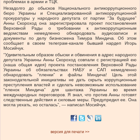
проблемах в армии и ТЦК.
Незадолго до обысков Национального антикоррупционного
бюро Украины и Специализированной антикоррупционной
прокуратуры у народного депутата от партии “За будущее”
Анны Скороход она зарегистрировала проект постановления
Верховной Рады о требовании к антикоррупционным
ведомствам немедленно обнародовать аудиозаписи и
документы по делу бизнесмена Тимура Миндича. Об этом
сообщает в своем телеграм-канале бывший нардеп Игорь
Мосийчук.
“Удивительным образом обыски и обвинения в адрес народного
депутата Украины Анны Скороход совпали с регистрацией ею
(наша общая идея) проекта постановления Верховной Рады
Украины об обязательствах НАБУ и САП немедленно
обнародовать “пленки” и файлы Миндича! Цель этой
законодательной инициативы не дать скрыть коррупционные
преступления властей и сделать невозможным использование
“пленок Миндича” для шантажа Украины во время
международных переговоров. Я знал, что против Анны готовят
следственные действия и силовые меры. Предупредил ее. Она
могла уехать, но осталась”, — написал Мосийчук.
версия для печати >>