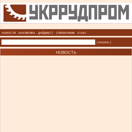
НОВОСТИ
АНАЛИТИКА
ДАЙДЖЕСТ
СПРАВОЧНИК
О НАС
| искать |
НОВОСТЬ