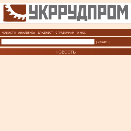
НОВОСТИ
АНАЛИТИКА
ДАЙДЖЕСТ
СПРАВОЧНИК
О НАС
| искать |
НОВОСТЬ