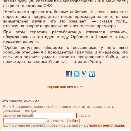
заявил будущий советник по нацбезопасности США Майк Уолтц
в эфире телеканала CBS.
“Необходимо прекратить боевые действия. И, если в качестве
первого шага предлагается некое прекращение огня, то мы
внимательно изучим, что это означает”, — сказал Уолтц,
отвечая на вопрос о предложениях венгерского премьера.
При этом соратник республиканца отказался уточнить,
обсуждалась ли эта идея между Орбаном и Трампом в ходе
недавней встречи.
“Орбан регулярно общается с россиянами, у него явно
хорошие отношения с президентом Трампом, и я надеюсь, что
весь мир захочет увидеть какое-то прекращение бойни, что
происходит на востоке Украины”, — ответил Уолтц.
версия для печати >>
Что скажете, Аноним?
Если Вы зарегистрированный пользователь и хотите участвовать в
дискуссии — введите
свой логин (email)
, пароль
и нажмите
| войти |
.
Если Вы еще не зарегистрировались, зайдите на
страницу регистрации
.