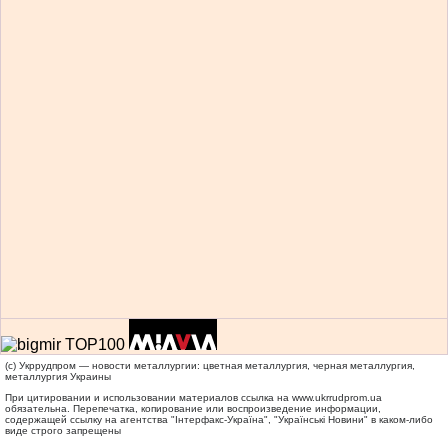
(c) Укррудпром — новости металлургии: цветная металлургия, черная металлургия,
металлургия Украины
При цитировании и использовании материалов ссылка на
www.ukrrudprom.ua
обязательна. Перепечатка, копирование или воспроизведение информации,
содержащей ссылку на агентства "Iнтерфакс-Україна", "Українськi Новини" в каком-либо
виде строго запрещены