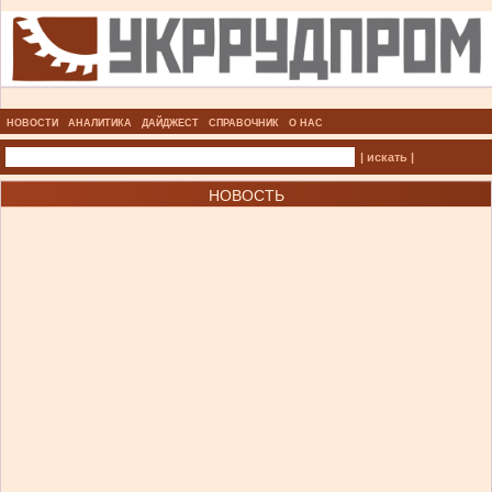
НОВОСТИ
АНАЛИТИКА
ДАЙДЖЕСТ
СПРАВОЧНИК
О НАС
| искать |
НОВОСТЬ