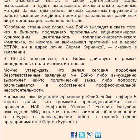
Как отмечается, ВЕТЭК в своей деятельности всегда
использовал и будет использовать исключительно законные
методы. За все годы работы никаких серьезных нарушений в
работе компаний холдинга, несмотря на заявления различных
лиц и организаций, выявлено не было.
“Особенно странными слова г-на Бойко выглядят в свете того,
что в бытность последнего профильным вице-премьером,
курирующим деятельность топливно-энергетического
комплекса, он никогда не высказывал претензий ни в адрес
ВЕТЭК, ни в адрес лично Сергея Курченко”, — сказано в
заявлении.
В ВЕТЭК подозревают, что Бойко действует в рамках
определенных политических интересов.
Можно утверждать, что делая сегодня подобные
безответственные заявления г-н Бойко либо вынужденно
выполняет чей-то политический заказ, либо попросту
расписывается в собственной профессиональной
несостоятельности.
Напомним, экс-вице-премьер-министр Юрий Бойко в эфире 5
канала заявил, что громкими преследованиями главы
правления НАК “Нафтогаз Украины” Евгения Бакулина
руководство МВД пытается отвлечь внимание общественности
от неудач в расследовании афер в газовой сфере
предпринимателя Сергея Курченко.