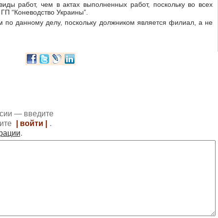
иды работ, чем в актах выполненных работ, поскольку во всех
 ГП “Коневодство Украины”.
м по данному делу, поскольку должником является филиал, а не
ссии — введите
ите
| войти |
.
трации
.