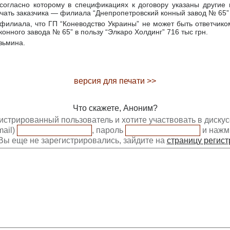
согласно которому в спецификациях к договору указаны другие в
ечать заказчика — филиала “Днепропетровский конный завод № 65”
илиала, что ГП “Коневодство Украины” не может быть ответчико
конного завода № 65” в пользу “Элкаро Холдинг” 716 тыс грн.
зьмина.
версия для печати >>
Что скажете, Аноним?
истрированный пользователь и хотите участвовать в диску
mail)
, пароль
и нажм
Вы еще не зарегистрировались, зайдите на
страницу регис