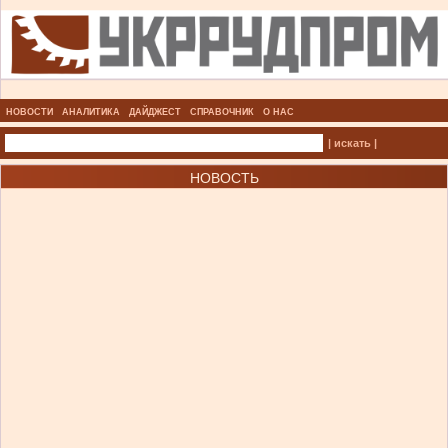
НОВОСТИ
АНАЛИТИКА
ДАЙДЖЕСТ
СПРАВОЧНИК
О НАС
| искать |
НОВОСТЬ