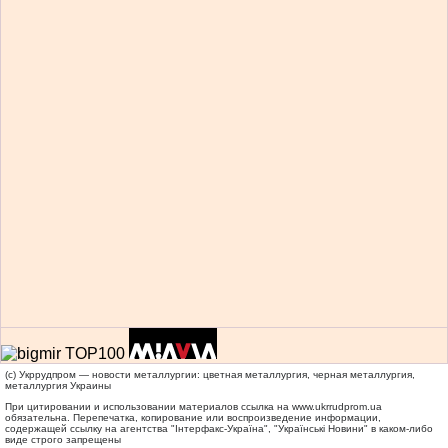
(c) Укррудпром — новости металлургии: цветная металлургия, черная металлургия,
металлургия Украины
При цитировании и использовании материалов ссылка на
www.ukrrudprom.ua
обязательна. Перепечатка, копирование или воспроизведение информации,
содержащей ссылку на агентства "Iнтерфакс-Україна", "Українськi Новини" в каком-либо
виде строго запрещены