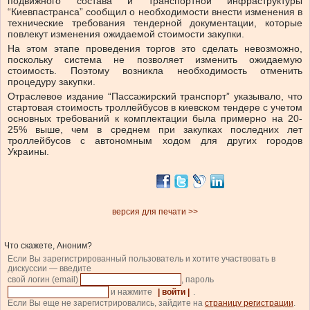
подвижного состава и транспортной инфраструктуры
“Киевпастранса” сообщил о необходимости внести изменения в
технические требования тендерной документации, которые
повлекут изменения ожидаемой стоимости закупки.
На этом этапе проведения торгов это сделать невозможно,
поскольку система не позволяет изменить ожидаемую
стоимость. Поэтому возникла необходимость отменить
процедуру закупки.
Отраслевое издание “Пассажирский транспорт”
указывало
, что
стартовая стоимость троллейбусов в киевском тендере с учетом
основных требований к комплектации была примерно на 20-
25% выше, чем в среднем при закупках последних лет
троллейбусов с автономным ходом для других городов
Украины.
версия для печати >>
Что скажете, Аноним?
Если Вы зарегистрированный пользователь и хотите участвовать в
дискуссии — введите
свой логин (email)
, пароль
и нажмите
| войти |
.
Если Вы еще не зарегистрировались, зайдите на
страницу регистрации
.