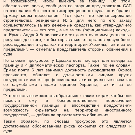
и возможности, чтобы выехать за границу. Об этом,
обосновывая риски, сообщила во вторник представитель САП
на заседании Высшего антикоррупционного суда по избранию
Ермаку меры пресечения. “Тот факт, что финансирование
строительства резиденции №2 для него по его заказу
осуществлялось за его денежные средства, как утверждал его
представитель — его отец, а не за эти (официальные) доходы,
то Ермак Андрей Борисович имеет достаточно имущественных
ресурсов для того, чтобы скрываться от органов досудебного
расследования и суда как на территории Украины, так и за ее
пределами”, — отметила представитель стороны обвинения в
суде.
По словам прокурора, у Ермака есть паспорт для выезда за
границу и 4 дипломатических паспорта. Также, по ее словам,
Ермак почти 6 лет занимал должность руководителя Офиса
президента, общался с должностными лицами других
государств и имеет профессиональные и социальные связи как
со служебными лицами органов Украины, так и за ее
пределами.
“У него есть возможность обратиться к таким лицам, чтобы они
помогли ему в беспрепятственном пересечении
государственной границы и впоследствии предоставили
возможность скрываться на территории иностранного
государства”, — добавила представитель обвинения.
Таким образом, по словам прокурора, это является
достаточным обоснованием риска сокрытия от следствия и
суда.