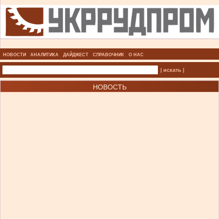
НОВОСТИ
АНАЛИТИКА
ДАЙДЖЕСТ
СПРАВОЧНИК
О НАС
| искать |
НОВОСТЬ