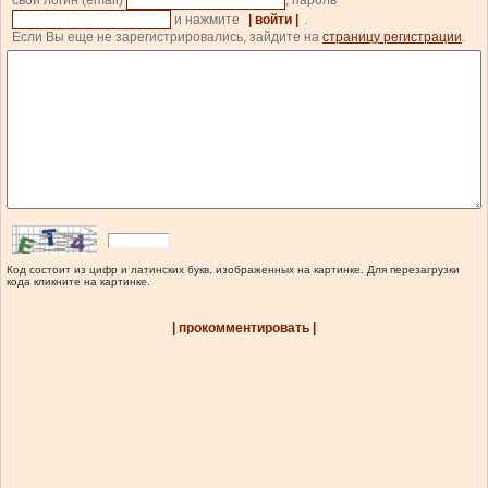
свой логин (email)
, пароль
и нажмите
| войти |
.
Если Вы еще не зарегистрировались, зайдите на
страницу регистрации
.
Код состоит из цифр и латинских букв, изображенных на картинке. Для перезагрузки
кода кликните на картинке.
| прокомментировать |