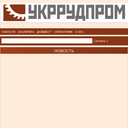
НОВОСТИ
АНАЛИТИКА
ДАЙДЖЕСТ
СПРАВОЧНИК
О НАС
| искать |
НОВОСТЬ