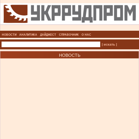
НОВОСТИ
АНАЛИТИКА
ДАЙДЖЕСТ
СПРАВОЧНИК
О НАС
| искать |
НОВОСТЬ