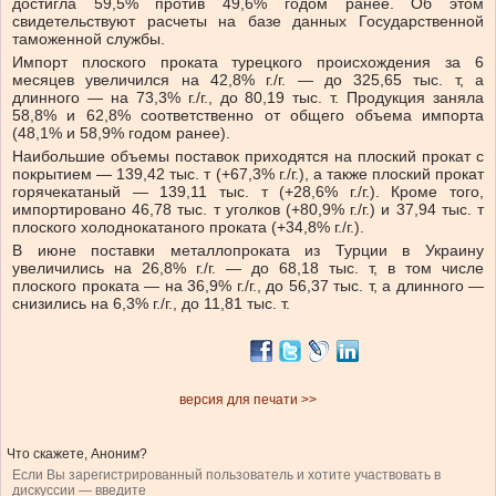
достигла 59,5% против 49,6% годом ранее. Об этом
свидетельствуют расчеты на базе данных Государственной
таможенной службы.
Импорт плоского проката турецкого происхождения за 6
месяцев увеличился на 42,8% г./г. — до 325,65 тыс. т, а
длинного — на 73,3% г./г., до 80,19 тыс. т. Продукция заняла
58,8% и 62,8% соответственно от общего объема импорта
(48,1% и 58,9% годом ранее).
Наибольшие объемы поставок приходятся на плоский прокат с
покрытием — 139,42 тыс. т (+67,3% г./г.), а также плоский прокат
горячекатаный — 139,11 тыс. т (+28,6% г./г.). Кроме того,
импортировано 46,78 тыс. т уголков (+80,9% г./г.) и 37,94 тыс. т
плоского холоднокатаного проката (+34,8% г./г.).
В июне поставки металлопроката из Турции в Украину
увеличились на 26,8% г./г. — до 68,18 тыс. т, в том числе
плоского проката — на 36,9% г./г., до 56,37 тыс. т, а длинного —
снизились на 6,3% г./г., до 11,81 тыс. т.
версия для печати >>
Что скажете, Аноним?
Если Вы зарегистрированный пользователь и хотите участвовать в
дискуссии — введите