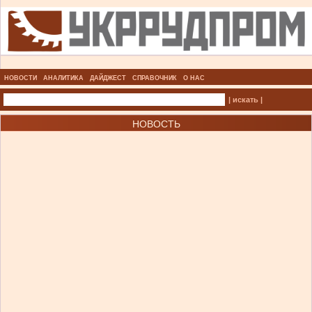
НОВОСТИ
АНАЛИТИКА
ДАЙДЖЕСТ
СПРАВОЧНИК
О НАС
| искать |
НОВОСТЬ