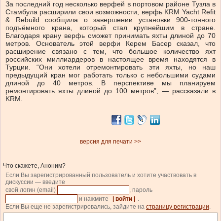
За последний год несколько верфей в портовом районе Тузла в
Стамбула расширили свои возможности, верфь KRM Yacht Refit
& Rebuild сообщила о завершении установки 900-тонного
подъёмного крана, который стал крупнейшим в стране.
Благодаря крану верфь сможет принимать яхты длиной до 70
метров. Основатель этой верфи Керем Басер сказал, что
расширение связано с тем, что большое количество яхт
российских миллиардеров в настоящее время находятся в
Турции. “Они хотели отремонтировать эти яхты, но наш
предыдущий кран мог работать только с небольшими судами
длиной до 40 метров. В перспективе мы планируем
ремонтировать яхты длиной до 100 метров”, — рассказали в
KRM.
версия для печати >>
Что скажете, Аноним?
Если Вы зарегистрированный пользователь и хотите участвовать в
дискуссии — введите
свой логин (email)
, пароль
и нажмите
| войти |
.
Если Вы еще не зарегистрировались, зайдите на
страницу регистрации
.