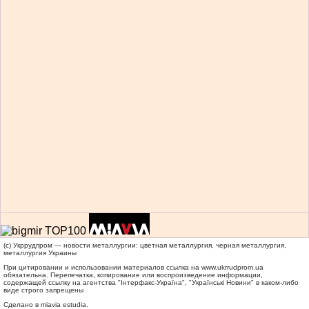
(c) Укррудпром — новости металлургии: цветная металлургия, черная металлургия,
металлургия Украины
При цитировании и использовании материалов ссылка на
www.ukrrudprom.ua
обязательна. Перепечатка, копирование или воспроизведение информации,
содержащей ссылку на агентства "Iнтерфакс-Україна", "Українськi Новини" в каком-либо
виде строго запрещены
Сделано в miavia estudia.