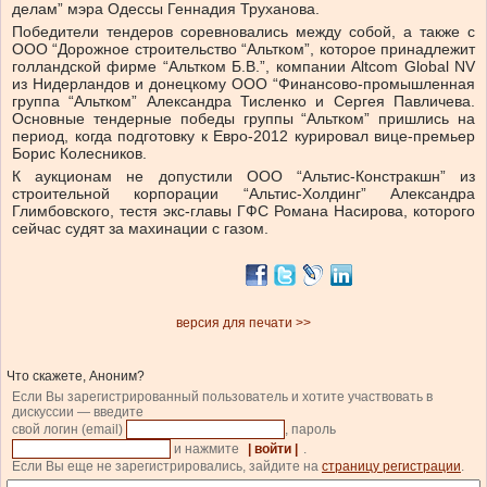
делам” мэра Одессы Геннадия Труханова.
Победители тендеров соревновались между собой, а также с
ООО “Дорожное строительство “Альтком”, которое принадлежит
голландской фирме “Альтком Б.В.”, компании Altcom Global NV
из Нидерландов и донецкому ООО “Финансово-промышленная
группа “Альтком” Александра Тисленко и Сергея Павличева.
Основные тендерные победы группы “Альтком” пришлись на
период, когда подготовку к Евро-2012 курировал вице-премьер
Борис Колесников.
К аукционам не допустили ООО “Альтис-Констракшн” из
строительной корпорации “Альтис-Холдинг” Александра
Глимбовского, тестя экс-главы ГФС Романа Насирова, которого
сейчас судят за махинации с газом.
версия для печати >>
Что скажете, Аноним?
Если Вы зарегистрированный пользователь и хотите участвовать в
дискуссии — введите
свой логин (email)
, пароль
и нажмите
| войти |
.
Если Вы еще не зарегистрировались, зайдите на
страницу регистрации
.