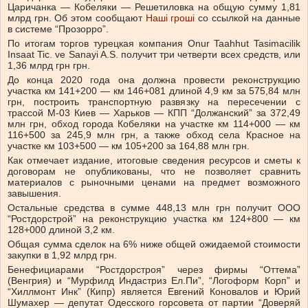
Царичанка — Кобеляки — Решетиловка на общую сумму 1,81
млрд грн. Об этом сообщают
Наші гроші
со ссылкой на данные
в системе “Прозорро”.
По итогам торгов турецкая компания Onur Taahhut Tasimacilik
Insaat Tic. ve Sanayi A.S. получит три четверти всех средств, или
1,36 млрд грн грн.
До конца 2020 года она должна провести реконструкцию
участка км 141+200 — км 146+081 длиной 4,9 км за 575,84 млн
грн, построить транспортную развязку на пересечении с
трассой М-03 Киев — Харьков — КПП “Должанский” за 372,49
млн грн, обход города Кобеляки на участке км 114+000 — км
116+500 за 245,9 млн грн, а также обход села Красное на
участке км 103+500 — км 105+200 за 164,88 млн грн.
Как отмечает издание, итоговые сведения ресурсов и сметы к
договорам не опубликованы, что не позволяет сравнить
материалов с рыночными ценами на предмет возможного
завышения.
Остальные средства в сумме 448,13 млн грн получит ООО
“Ростдорстрой” на реконструкцию участка км 124+800 — км
128+000 длиной 3,2 км.
Общая сумма сделок на 6% ниже общей ожидаемой стоимости
закупки в 1,92 млрд грн.
Бенефициарами “Ростдорстроя” через фирмы “Оттема”
(Венгрия) и “Мурфилд Индастриз Ел.Пи”, “Логоформ Корп” и
“Хиллмонт Инк” (Кипр) является Евгений Коновалов и Юрий
Шумахер — депутат Одесского горсовета от партии “Доверяй