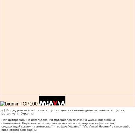
(c) Укррудпром — новости металлургии: цветная металлургия, черная металлургия,
металлургия Украины
При цитировании и использовании материалов ссылка на
www.ukrrudprom.ua
обязательна. Перепечатка, копирование или воспроизведение информации,
содержащей ссылку на агентства "Iнтерфакс-Україна", "Українськi Новини" в каком-либо
виде строго запрещены