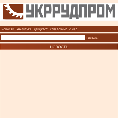
НОВОСТИ
АНАЛИТИКА
ДАЙДЖЕСТ
СПРАВОЧНИК
О НАС
| искать |
НОВОСТЬ