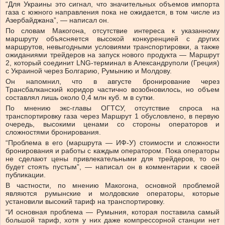
“Для Украины это сигнал, что значительных объемов импорта
газа с южного направления пока не ожидается, в том числе из
Азербайджана”, — написал он.
По словам Макогона, отсутствие интереса к указанному
маршруту объясняется высокой конкуренцией с других
маршрутов, невыгодными условиями транспортировки, а также
ожиданиями трейдеров на запуск нового продукта — Маршрут
2, который соединит LNG-терминал в Александруполи (Греция)
с Украиной через Болгарию, Румынию и Молдову.
Он напомнил, что в августе бронирование через
Трансбалканский коридор частично возобновилось, но объем
составлял лишь около 0,4 млн куб. м в сутки.
По мнению экс-главы ОГТСУ, отсутствие спроса на
транспортировку газа через Маршрут 1 обусловлено, в первую
очередь, высокими ценами со стороны операторов и
сложностями бронирования.
“Проблема в его (маршрута — ИФ-У) стоимости и сложности
бронирования и работы с каждым оператором. Пока операторы
не сделают цены привлекательными для трейдеров, то он
будет стоять пустым”, — написал он в комментарии к своей
публикации.
В частности, по мнению Макогона, основной проблемой
являются румынские и молдовские операторы, которые
установили высокий тариф на транспортировку.
“И основная проблема — Румыния, которая поставила самый
большой тариф, хотя у них даже компрессорной станции нет