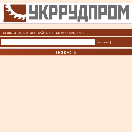
НОВОСТИ
АНАЛИТИКА
ДАЙДЖЕСТ
СПРАВОЧНИК
О НАС
| искать |
НОВОСТЬ