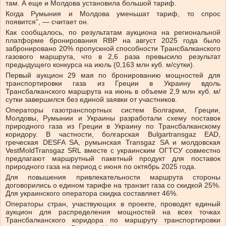
там. А еще и Молдова установила большой тариф.
Когда Румыния и Молдова уменьшат тариф, то спрос
появится”, — считает он.
Как сообщалось, по результатам аукциона на региональной
платформе бронирования RBP на август 2025 года было
забронировано 20% пропускной способности Трансбалканского
газового маршрута, что в 2,6 раза превысило результат
предыдущего конкурса на июль (0,163 млн куб. м/сутки).
Первый аукцион 29 мая по бронированию мощностей для
транспортировки газа из Греции в Украину вдоль
Трансбалканского маршрута на июнь в объеме 2,9 млн куб. м/
сутки завершился без единой заявки от участников.
Операторы газотранспортных систем Болгарии, Греции,
Молдовы, Румынии и Украины разработали схему поставок
природного газа из Греции в Украину по Трансбалканскому
коридору. В частности, болгарская Bulgartransgaz EAD,
греческая DESFA SA, румынская Transgaz SA и молдовская
VestMoldTransgaz SRL вместе с украинским ОГТСУ совместно
предлагают маршрутный пакетный продукт для поставок
природного газа на период с июня по октябрь 2025 года.
Для повышения привлекательности маршрута стороны
договорились о едином тарифе на транзит газа со скидкой 25%.
Для украинского оператора скидка составляет 46%.
Операторы стран, участвующих в проекте, проводят единый
аукцион для распределения мощностей на всех точках
Трансбалканского коридора по маршруту транспортировки