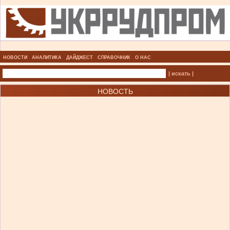
НОВОСТИ
АНАЛИТИКА
ДАЙДЖЕСТ
СПРАВОЧНИК
О НАС
| искать |
НОВОСТЬ