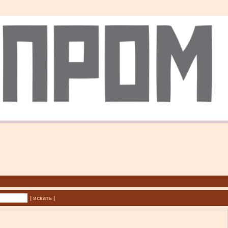
| искать |