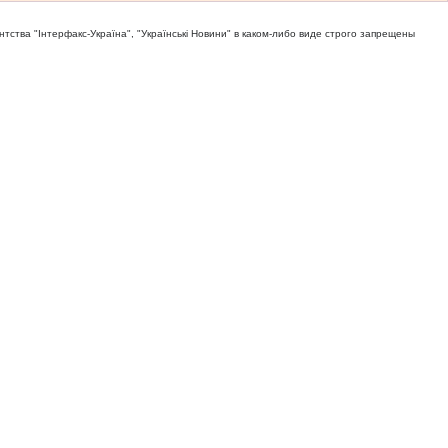
тва "Iнтерфакс-Україна", "Українськi Новини" в каком-либо виде строго запрещены