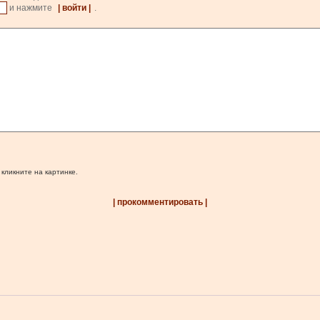
и нажмите
| войти |
.
 кликните на картинке.
| прокомментировать |