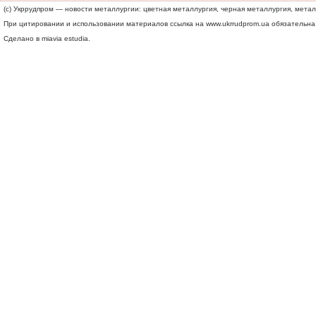
(c) Укррудпром — новости металлургии: цветная металлургия, черная металлургия, мета
При цитировании и использовании материалов ссылка на
www.ukrrudprom.ua
обязательна.
Сделано в miavia estudia.