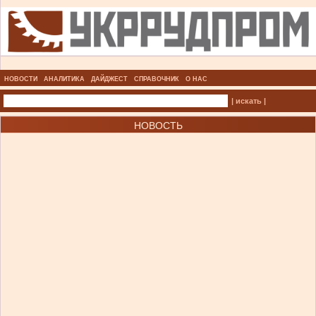
НОВОСТИ
АНАЛИТИКА
ДАЙДЖЕСТ
СПРАВОЧНИК
О НАС
| искать |
НОВОСТЬ