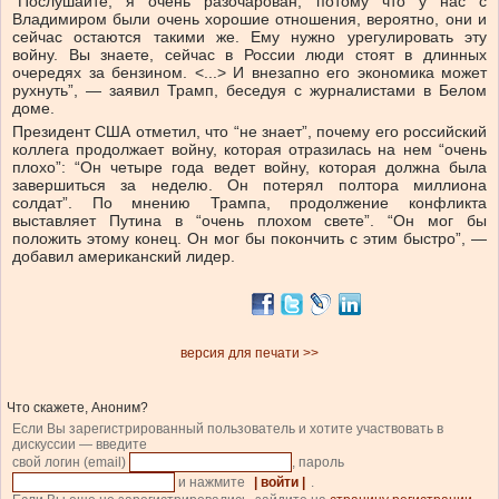
“Послушайте, я очень разочарован, потому что у нас с
Владимиром были очень хорошие отношения, вероятно, они и
сейчас остаются такими же. Ему нужно урегулировать эту
войну. Вы знаете, сейчас в России люди стоят в длинных
очередях за бензином. <...> И внезапно его экономика может
рухнуть”, — заявил Трамп, беседуя с журналистами в Белом
доме.
Президент США отметил, что “не знает”, почему его российский
коллега продолжает войну, которая отразилась на нем “очень
плохо”: “Он четыре года ведет войну, которая должна была
завершиться за неделю. Он потерял полтора миллиона
солдат”. По мнению Трампа, продолжение конфликта
выставляет Путина в “очень плохом свете”. “Он мог бы
положить этому конец. Он мог бы покончить с этим быстро”, —
добавил американский лидер.
версия для печати >>
Что скажете, Аноним?
Если Вы зарегистрированный пользователь и хотите участвовать в
дискуссии — введите
свой логин (email)
, пароль
и нажмите
| войти |
.