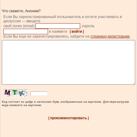
Что скажете, Аноним?
Если Вы зарегистрированный пользователь и хотите участвовать в
дискуссии — введите
свой логин (email)
, пароль
и нажмите
| войти |
.
Если Вы еще не зарегистрировались, зайдите на
страницу регистрации
.
Код состоит из цифр и латинских букв, изображенных на картинке. Для перезагрузки
кода кликните на картинке.
| прокомментировать |