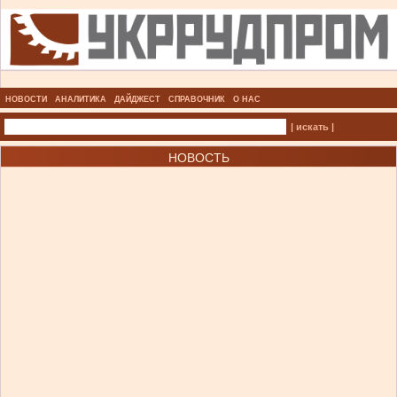
НОВОСТИ
АНАЛИТИКА
ДАЙДЖЕСТ
СПРАВОЧНИК
О НАС
| искать |
НОВОСТЬ