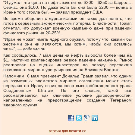
“Я думал, что цена на нефть взлетит до $200—$250 за баррель.
Сейчас она $100. Но даже если бы она была $200 — война в
Иране того стоила бы”, — заявил президент США.
Во время общения с журналистами он также дал понять, что
готов к серьезным экономическим потерям. В частности, Трамп
отметил, что допускает военную кампанию даже при падении
фондового рынка на 20-25%.
“Иран не может иметь ядерного оружия, потому что, какими бы
жесткими они ни являются, мы хотим, чтобы они остались
живы”, — добавил он.
Как сообщалось, 7 мая цены на нефть выросли более чем на
$1, частично компенсировав резкое падение накануне. Рынок
реагировал на оценки инвесторов по поводу перспектив
возможного мирного урегулирования на Ближнем Востоке.
Напомним, 6 мая президент Дональд Трамп заявил, что одним
из возможных элементов мирного соглашения может стать
передача по Ирану своих запасов высокообогащенного урана
Соединенным Штатам. По его словам, такой шаг
рассматривается как ключевое условие договоренностей,
направленных на предотвращение создания Тегераном
ядерного оружия.
версия для печати >>