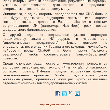
Plan), который который обещает снять регуляторные барьеры,
ускорить строительство дата-центров и продвигать
американские технологии по всему миру.
Инициатива, с одной стороны, предполагает, что США больше
не будут сдерживать индустрию чрезмерными мерами
контроля, как это делают в Европе. Штатам с жёстким
регулированием ИИ (например, Нью-Йорк) грозит потеря
федерального финансирования.
С другой, один из подписанных указов запрещает
правительству закупать ИИ-продукты, в которых есть
“идеологическая предвзятость”. Четкие критерии не
определены, но, в видении Трампа и его команды, крупнейшие
нейросети вроде ChatGPT и Gemini могут “искажать
реальность”, чтобы соответствовать “леволиберальной”
повестке.
Среди ключевых задач остается ужесточения контроля за
экспортом американских технологий в Китай. В частности,
согласно проекту, ИИ-чипы получат встроенные функции
геолокационной проверки. Чтобы предотвратить даже
косвенные утечки, ограничения могут расширить на поставки
отдельных компонентов полупроводниковых систем.
версия для печати >>