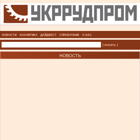
НОВОСТИ
АНАЛИТИКА
ДАЙДЖЕСТ
СПРАВОЧНИК
О НАС
| искать |
НОВОСТЬ