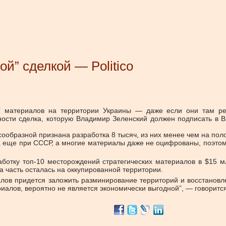
й” сделкой — Politico
х” материалов на территории Украины — даже если они там ре
ьности сделка, которую Владимир Зеленский должен подписать в В
образной признана разработка 8 тысяч, из них менее чем на поло
 еще при СССР, а многие материалы даже не оцифрованы, поэтому
ботку топ-10 месторождений стратегических материалов в $15 мл
а часть осталась на оккупированной территории.
лов придется заложить разминирование территорий и восстанов
иалов, вероятно не является экономически выгодной”, — говорится