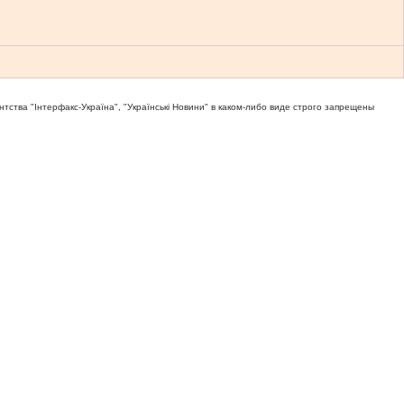
тва "Iнтерфакс-Україна", "Українськi Новини" в каком-либо виде строго запрещены