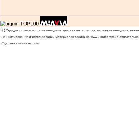
(c) Укррудпром — новости металлургии: цветная металлургия, черная металлургия, мета
При цитировании и использовании материалов ссылка на
www.ukrrudprom.ua
обязательна.
Сделано в miavia estudia.