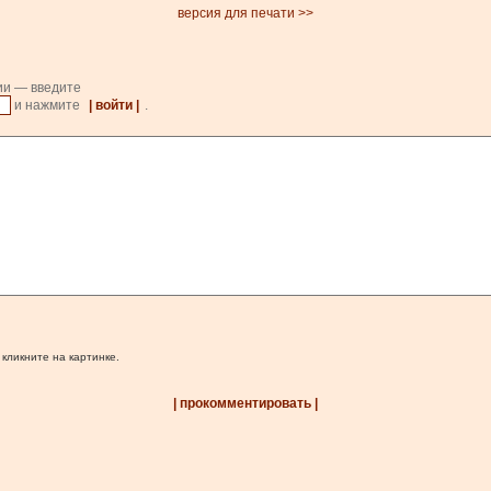
версия для печати >>
ии — введите
и нажмите
| войти |
.
 кликните на картинке.
| прокомментировать |