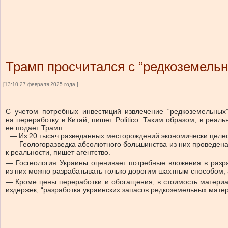
Трамп просчитался с “редкоземельно
[13:10 27 февраля 2025 года ]
С учетом потребных инвестиций извлечение “редкоземельны
на переработку в Китай, пишет Politico. Таким образом, в реал
ее подает Трамп.
— Из 20 тысяч разведанных месторождений экономически целесо
— Геологоразведка абсолютного большинства из них проведена
к реальности, пишет агентство.
— Госгеология Украины оценивает потребные вложения в разра
из них можно разрабатывать только дорогим шахтным способом, 
— Кроме цены переработки и обогащения, в стоимость материа
издержек, “разработка украинских запасов редкоземельных матер