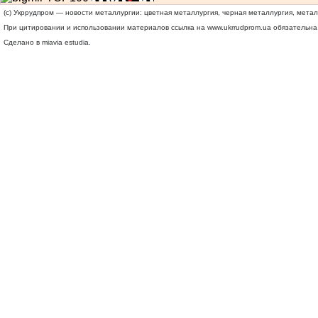
(c) Укррудпром — новости металлургии: цветная металлургия, черная металлургия, мета
При цитировании и использовании материалов ссылка на
www.ukrrudprom.ua
обязательна.
Сделано в miavia estudia.