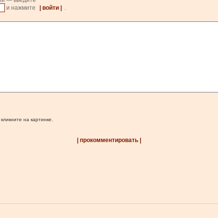
ии — введите
и нажмите
| войти |
.
 кликните на картинке.
| прокомментировать |