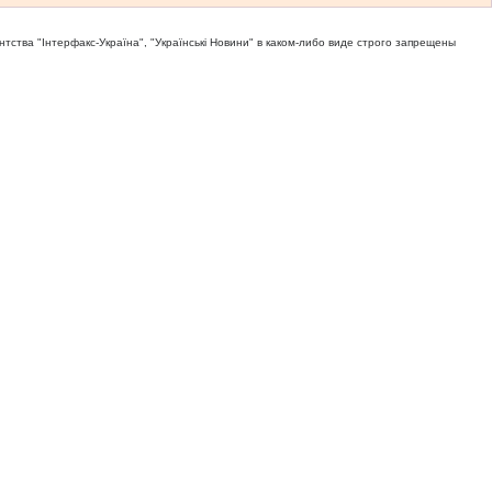
тва "Iнтерфакс-Україна", "Українськi Новини" в каком-либо виде строго запрещены