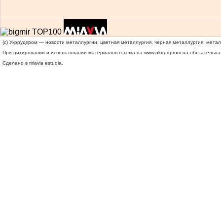
(c) Укррудпром — новости металлургии: цветная металлургия, черная металлургия, мета
При цитировании и использовании материалов ссылка на
www.ukrrudprom.ua
обязательна.
Сделано в miavia estudia.