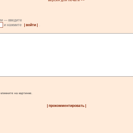
версия для печати >>
ии — введите
и нажмите
| войти |
.
 кликните на картинке.
| прокомментировать |