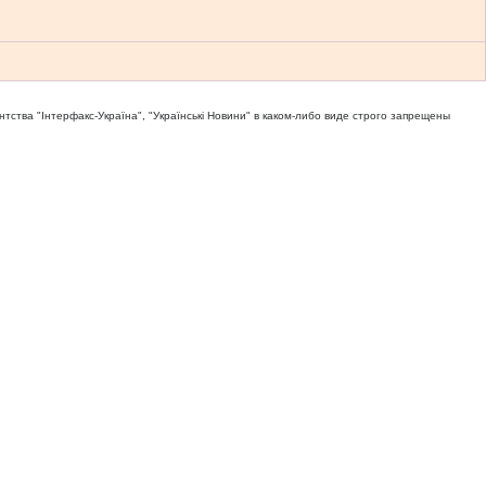
тва "Iнтерфакс-Україна", "Українськi Новини" в каком-либо виде строго запрещены