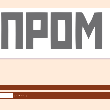
| искать |