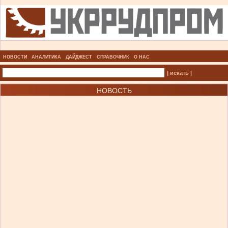
НОВОСТИ
АНАЛИТИКА
ДАЙДЖЕСТ
СПРАВОЧНИК
О НАС
| искать |
НОВОСТЬ