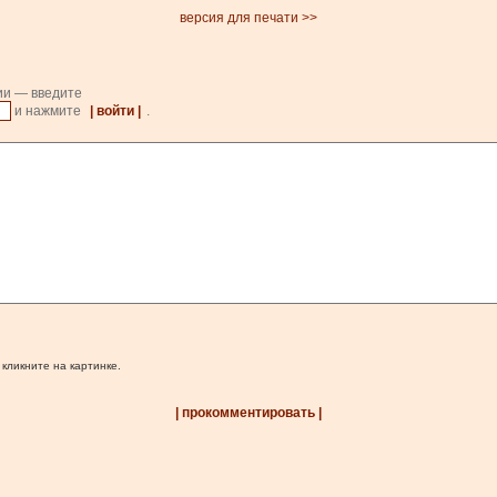
версия для печати >>
ии — введите
и нажмите
| войти |
.
 кликните на картинке.
| прокомментировать |