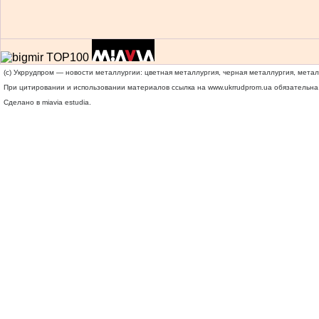
(c) Укррудпром — новости металлургии: цветная металлургия, черная металлургия, мета
При цитировании и использовании материалов ссылка на
www.ukrrudprom.ua
обязательна.
Сделано в miavia estudia.