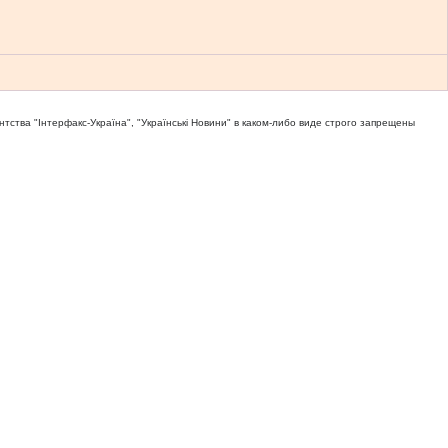
тва "Iнтерфакс-Україна", "Українськi Новини" в каком-либо виде строго запрещены