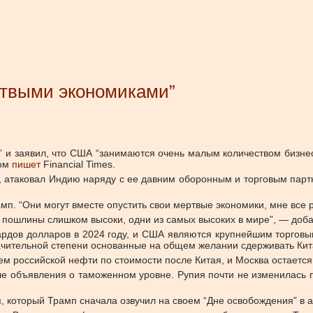
ртвыми экономиками”
и заявил, что США “занимаются очень малым количеством бизнеса
том
пишет
Financial Times.
, атаковал Индию наряду с ее давним оборонным и торговым парт
мп. “Они могут вместе опустить свои мертвые экономики, мне все р
 пошлины слишком высоки, одни из самых высоких в мире”, — доба
дов долларов в 2024 году, и США являются крупнейшим торговым
начительной степени основанные на общем желании сдерживать Кит
м российской нефти по стоимости после Китая, и Москва остаетс
ле объявления о таможенном уровне. Рупия почти не изменилась п
который Трамп сначала озвучил на своем “Дне освобождения” в ап