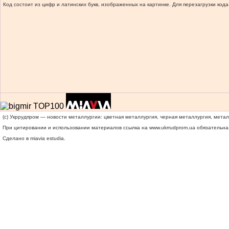
Код состоит из цифр и латинских букв, изображенных на картинке. Для перезагрузки кода
(c) Укррудпром — новости металлургии: цветная металлургия, черная металлургия, мета
При цитировании и использовании материалов ссылка на
www.ukrrudprom.ua
обязательна.
Сделано в miavia estudia.