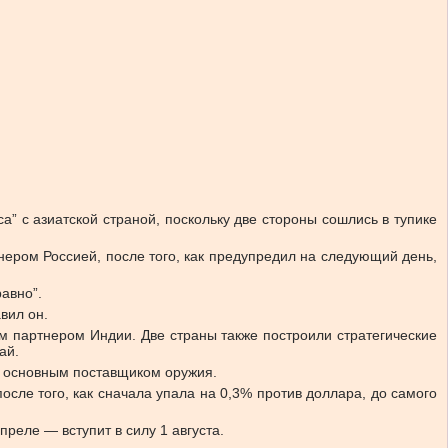
” с азиатской страной, поскольку две стороны сошлись в тупике
нером Россией, после того, как предупредил на следующий день,
авно”.
вил он.
 партнером Индии. Две страны также построили стратегические
ай.
я основным поставщиком оружия.
осле того, как сначала упала на 0,3% против доллара, до самого
реле — вступит в силу 1 августа.