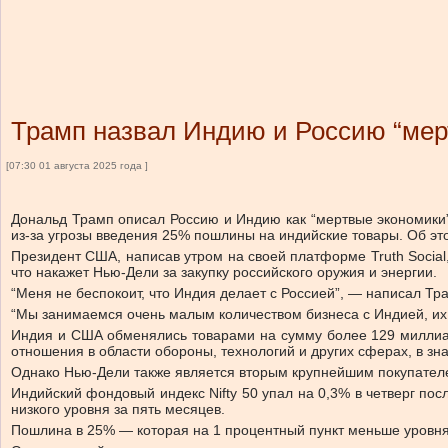
Трамп назвал Индию и Россию “ме
[07:30 01 августа 2025 года ]
Дональд Трамп описал Россию и Индию как “мертвые экономики” 
из-за угрозы введения 25% пошлины на индийские товары. Об э
Президент США, написав утром на своей платформе Truth Social
что накажет Нью-Дели за закупку российского оружия и энергии.
“Меня не беспокоит, что Индия делает с Россией”, — написал Тра
“Мы занимаемся очень малым количеством бизнеса с Индией, их
Индия и США обменялись товарами на сумму более 129 миллиар
отношения в области обороны, технологий и других сферах, в з
Однако Нью-Дели также является вторым крупнейшим покупателе
Индийский фондовый индекс Nifty 50 упал на 0,3% в четверг пос
низкого уровня за пять месяцев.
Пошлина в 25% — которая на 1 процентный пункт меньше уровня, 