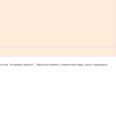
тва "Iнтерфакс-Україна", "Українськi Новини" в каком-либо виде строго запрещены