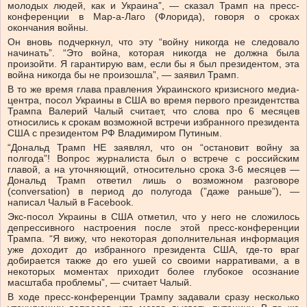
молодых людей, как и Украина”, — сказал Трамп на пресс-
конференции в Мар-а-Лаго (Флорида), говоря о сроках
окончания войны.
Он вновь подчеркнул, что эту “войну никогда не следовало
начинать”. “Это война, которая никогда не должна была
произойти. Я гарантирую вам, если бы я был президентом, эта
война никогда бы не произошла”, — заявил Трамп.
В то же время глава правления Украинского кризисного медиа-
центра, посол Украины в США во время первого президентства
Трампа Валерий Чалый считает, что слова про 6 месяцев
относились к срокам возможной встречи избранного президента
США с президентом РФ Владимиром Путиным.
“Дональд Трамп НЕ заявлял, что он “остановит войну за
полгода”! Вопрос журналиста был о встрече с российским
главой, а на уточняющий, относительно срока 3-6 месяцев —
Дональд Трамп ответил лишь о возможном разговоре
(conversation) в период до полугода (”даже раньше”), —
написал Чалый в Facebook.
Экс-посол Украины в США отметил, что у него не сложилось
депрессивного настроения после этой пресс-конференции
Трампа. “Я вижу, что некоторая дополнительная информация
уже доходит до избранного президента США, где-то враг
добирается также до его ушей со своими нарративами, а в
некоторых моментах приходит более глубокое осознание
масштаба проблемы”, — считает Чалый.
В ходе пресс-конференции Трампу задавали сразу несколько