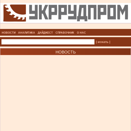
НОВОСТИ
АНАЛИТИКА
ДАЙДЖЕСТ
СПРАВОЧНИК
О НАС
| искать |
НОВОСТЬ