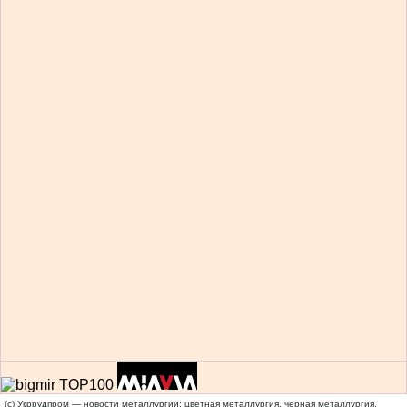
(c) Укррудпром — новости металлургии: цветная металлургия, черная металлургия,