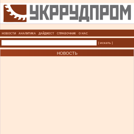
НОВОСТИ
АНАЛИТИКА
ДАЙДЖЕСТ
СПРАВОЧНИК
О НАС
| искать |
НОВОСТЬ