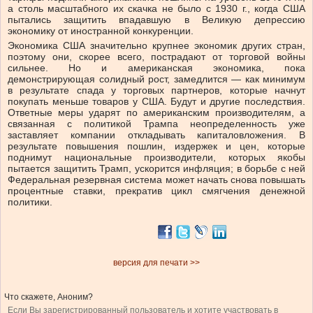
а столь масштабного их скачка не было с 1930 г., когда США
пытались защитить впадавшую в Великую депрессию
экономику от иностранной конкуренции.
Экономика США значительно крупнее экономик других стран,
поэтому они, скорее всего, пострадают от торговой войны
сильнее. Но и американская экономика, пока
демонстрирующая солидный рост, замедлится — как минимум
в результате спада у торговых партнеров, которые начнут
покупать меньше товаров у США. Будут и другие последствия.
Ответные меры ударят по американским производителям, а
связанная с политикой Трампа неопределенность уже
заставляет компании откладывать капиталовложения. В
результате повышения пошлин, издержек и цен, которые
поднимут национальные производители, которых якобы
пытается защитить Трамп, ускорится инфляция; в борьбе с ней
Федеральная резервная система может начать снова повышать
процентные ставки, прекратив цикл смягчения денежной
политики.
версия для печати >>
Что скажете, Аноним?
Если Вы зарегистрированный пользователь и хотите участвовать в